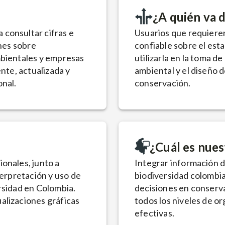
¿A quién va d
consultar cifras e
Usuarios que requieren
ones sobre
confiable sobre el esta
mbientales y empresas
utilizarla en la toma d
ente, actualizada y
ambiental y el diseño 
onal.
conservación.
¿Cuál es nues
onales, junto a
Integrar información d
terpretación y uso de
biodiversidad colombian
rsidad en Colombia.
decisiones en conserva
alizaciones gráficas
todos los niveles de o
efectivas.