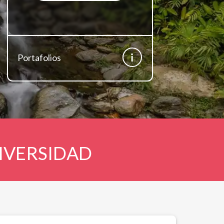
Portafolios
Con
DIVERSIDAD